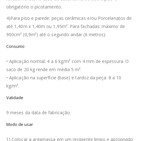
obrigatório o picotamento.
4)Para piso e parede: peças cerâmicas e/ou Porcelanatos de
até 1,40m x 1,40m ou 1,95m². Para fachadas: máximo de
900cm² (0,9m²) até o segundo andar (6 metros).
Consumo
• Aplicação normal: 4 a 6 kg/m² com 4 mm de espessura. O
saco de 20 kg rende em média 5 m².
• Aplicação na superfície (base) e tardoz da peça: 8 a 10
kg/m².
Validade
9 meses da data de fabricação.
Modo de usar
1) Colocar a argamassa em um recipiente limpo e apropriado