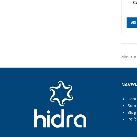
C
ADI
Mostrar
NAVEG
Hom
Sobr
Blog
Polít