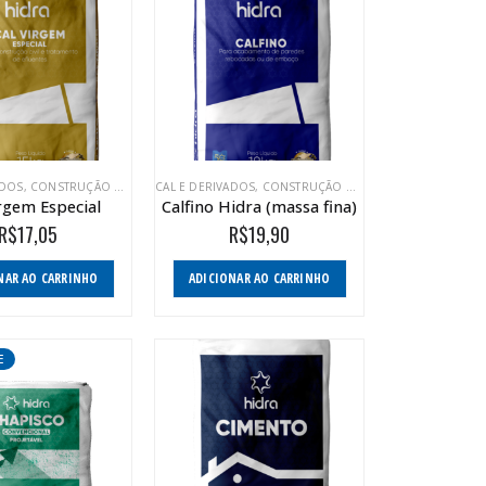
ADOS
,
CONSTRUÇÃO CIVIL
,
LINHA AGRÍCOLA
CAL E DERIVADOS
,
LINHA INDUSTRIAL
,
CONSTRUÇÃO CIVIL
irgem Especial
Calfino Hidra (massa fina)
R$
17,05
R$
19,90
NAR AO CARRINHO
ADICIONAR AO CARRINHO
E