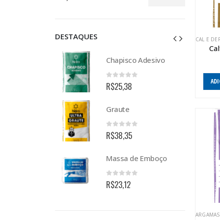
Preço
Preço
mínimo
máximo
DESTAQUES
CAL E DE
Cal
co Adesivo
Chapisco Adesivo
ADI
of 5
0
out of 5
8
R$
25,38
Graute
of 5
0
out of 5
5
R$
38,35
 de Emboço
Massa de Emboço
of 5
0
out of 5
2
R$
23,12
ARGAMAS