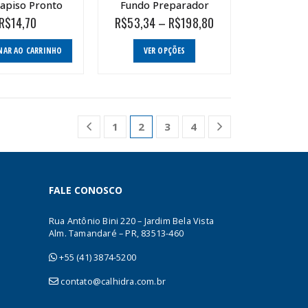
apiso Pronto
Fundo Preparador
Price
R$
14,70
R$
53,34
–
R$
198,80
range:
R$53,34
Este
NAR AO CARRINHO
VER OPÇÕES
through
produto
R$198,80
tem
várias
variantes.
As
1
2
3
4
opções
podem
ser
escolhidas
FALE CONOSCO
na
página
Rua Antônio Bini 220 – Jardim Bela Vista
do
Alm. Tamandaré – PR, 83513-460
produto
+55 (41) 3874-5200
contato@calhidra.com.br