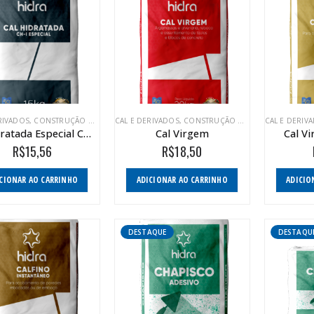
RIVADOS
,
CONSTRUÇÃO CIVIL
,
LINHA AGRÍCOLA
CAL E DERIVADOS
,
LINHA INDUSTRIAL
,
CONSTRUÇÃO CIVIL
CAL E DERIV
Cal Hidratada Especial CH-I
Cal Virgem
Cal V
R$
15,56
R$
18,50
CIONAR AO CARRINHO
ADICIONAR AO CARRINHO
ADICIO
DESTAQUE
DESTAQU